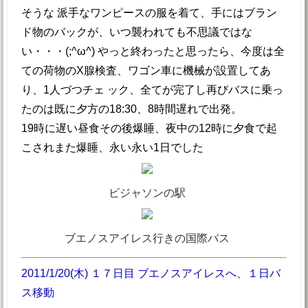
そうな 派手なワンピースの服を着て、手にはブラン
ド物のバックが、いつ襲われても不思議ではな
い・・・(;^ω^) やっと終わったと思ったら、今度は全
ての荷物のX腺検査、ワゴン車に機械が設置してあ
り、1人づつチェ ック、全てが完了し再びバスに乗っ
たのは既に夕方の18:30、8時間遅れで出発。
19時に遅い昼食その後爆睡、夜中の12時に夕食で起
こされまた爆睡、永い永い1日でした
ビジャソンの駅
ブエノスアイレス行きの国際バス
2011/1/20(木) １７日目 ブエノスアイレスへ、１日バ
ス移動