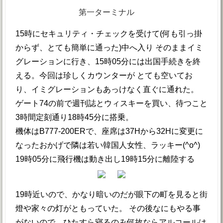
第一ターミナル
15時にセキュリティ・チェックを受けて(何も引っ掛
からず、とても簡単に通った)中へ入り そのままイミ
グレーションに行き、15時05分には出国手続きを終
える。今回は珍しくカウンターが とても空いてお
り、イミグレーションもあっけなく直ぐに通れた。
ゲート74の前で週刊誌とウィスキーを買い、待つこと
3時間定刻通り18時45分に搭乗。
機体はB777-200ERで、座席は37Hから32Hに変更に
なったおかげで隣は若い韓国人女性、ラッキー(^o^)
19時05分に飛行機は動き出し19時15分に離陸する
19時近いので、かなり暗いのだが眼下の町を見ると街
燈や家々の灯がともっていた。 その後なにもやる事
がないので、ひたすら寝るのみ何故ならアルコールは