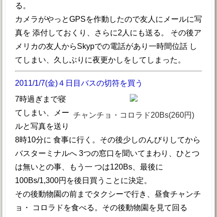
る。
カメラがやっとGPSを作動したので友人にメールに写
真を 添付しておくり、さらに2人にも送る。 その後ア
メリカの友人からSkypでの電話があり一時間位話 し
てしまい、久しぶりに夜更かしをしてしまった。
2011/1/7(金)４日目バスの切符を買う
7時過ぎまで寝
てしまい、メー
チャンチョ・コロラド20Bs(260円)
ルと写真を送り
8時10分に 食事に行く。その後少しのんびりしてから
バスターミナルへ 3つの窓口を聞いてまわり、ひとつ
は無いとの事、もう一 つは120Bs、最後に
100Bs/1,300円を後日買うことに決定。
その後動物園の前までタクシーで行き、昼食チャンチ
ョ・ コロラドを食べる。その後動物園を見て回る