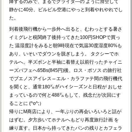
降するのみで、まるでグライダ―の ように滑空して
静かに40分、ビルビル空港にやっと到着やれやれでし
た。
到着後飛行機から一歩外へ出ると、むわっとする暑さ
イミグレと税関終了後持ってきた100円SHOPで買っ
た 温湿度計をみると朝9時現在で気温30度湿度80%も
あり、いそいでダウンを脱ぎしまう。 タクシーでホ
テルへ。半ズボンと半袖に着替え以前行ったチャイニ
ーズバフェへ65Bs(845円)後、ロス・ポソス の旅行社
でブエノスアイレス⇔エル・カラファテ間の飛行機代
を聞くと、通常180㌦がハイシーズンと日程が おしせ
まっているので何と488㌦もして、残念だが次回にす
ることに (^o^;）
帰りにM商店により、一年ぶりの再会いろいろと話が
はずむ。夕方歩いてホテルへもどり再度旅行計画 を
練り直す。日本から持ってきたパンの残りとカフェラ