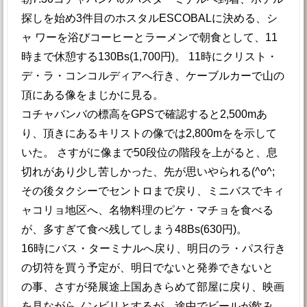
探しを始め3件目のホスタルESCOBALに決める、シ
ャ ワーを浴びコーヒーとラーメンで朝食として、11
時まで休憩する130Bs(1,700円)。 11時にクリスト・
デ・ラ・コンコルディアへ行き、ケーブルカーで山の
頂にある像をまじかに見る。
コチャバンバの標高をGPSで確認すると2,500mあ
り、頂きにあるキリストの像では2,800mをを示して
いた。 さすがに像まで50段位の階段を上がると、息
切れがあり少し苦しかった、先が思いやられる(^o^;
その後タクシーでセントロまで戻り、ミニバスでキィ
ャコリョ地区へ、名物料理のピケ・マチョを食べる
が、多すぎて食べ残してしまう48Bs(630円)。
16時にバス・ターミナルへ戻り、明日のラ・パス行き
の切符を買う予定が、明日でないと発券できないと
の事、さすが発展途上国あきらめて部屋に戻り、映画
を見ながらノンビリとするが、途中でビールが飲み