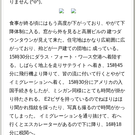
りません (^o^)。
食事が終る頃にはもう高度が下がっており、やがて下
降体制に入る。窓から外を見ると高層ビルの 建つダ
ウンタウンが見えて来た。住宅地はかなり広範囲に広
がっており、殆どが一戸建ての団地に 成っている。
15時30分にダラス・フォート・ワ―ス空港へ着陸す
る。しばらく地上を走りサテライト へ着き、15時45
分に飛行機より降りて、皆の流に付いて行くとやがて
イミグレーションへ着く。 15時30分にアメリカの入
国手続きをしたが、ミシガン同様にとても時間が掛か
り待たされる。 E2ビザを持っているのでねほりはほ
り聞かれ指紋を採ったり、写真も撮るので時間がかっ
てしまった。 イミグレーションを通り抜けて、右へ
行くとエスカレーターがあるので下に降り、16時18
分に税関へ。