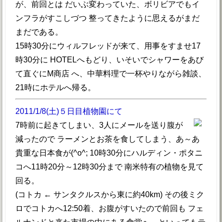
が、前回とは だいぶ変わっていた、ボリビアでもイ
ンフラがすこしづつ 整ってきたように思えるがまだ
まだである。
15時30分にウィルフレッドが来て、用事をすませ17
時30分に HOTELへもどり、いそいでシャワーをあび
て直ぐにM商店 へ、中華料理で一杯やりながら雑談、
21時にホテルへ帰る。
2011/1/8(土)５日目植物園にて
7時前に起きてしまい、3人にメールを送り腹が
減ったので ラーメンとお茶を食してしまう、あ～あ
貴重な日本食が(^o^; 10時30分にハルディン・ポタニ
コへ11時20分～12時30分まで 南米特有の植物を見て
回る。
(コトカ ← サンタクルスから東に約40km) その後ミク
ロでコトカへ12:50着、お腹がすいたので前回も フェ