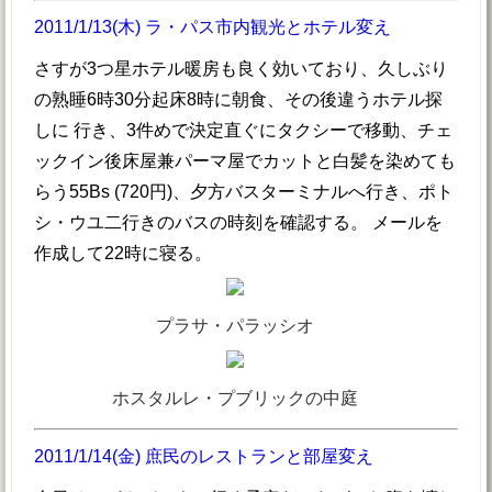
2011/1/13(木) ラ・パス市内観光とホテル変え
さすが3つ星ホテル暖房も良く効いており、久しぶり
の熟睡6時30分起床8時に朝食、その後違うホテル探
しに 行き、3件めで決定直ぐにタクシーで移動、チェ
ックイン後床屋兼パーマ屋でカットと白髪を染めても
らう55Bs (720円)、夕方バスターミナルへ行き、ポト
シ・ウユ二行きのバスの時刻を確認する。 メールを
作成して22時に寝る。
プラサ・パラッシオ
ホスタルレ・プブリックの中庭
2011/1/14(金) 庶民のレストランと部屋変え