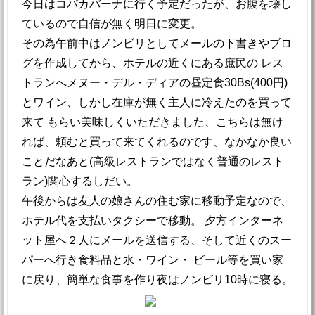
今日はコパカバーナに行く予定だったが、お腹を壊し
ているので自信が無く明日に変更。
その為午前中はノンビリとしてメールの下書きやブロ
グを作成してから、ホテルの近くにある庶民の レス
トランへメヌー・デル・ディアの昼定食30Bs(400円)
とワイン、しかし在庫が無く主人に冷えたのを買って
来て もらい美味しくいただきました、こちらは無け
れば、頼むと買って来てくれるのです、なかなか良い
ことだなあと(高級レストランではなく普通のレスト
ラン)関心するしだい。
午後からは友人の娘さんの住む家に移動予定なので、
ホテル代を支払いタクシーで移動。 夕方インターネ
ット屋へ２人にメールを送信する、そして近くのスー
パーへ行き食料品と水・ワイン・ ビール等を買い家
に戻り、簡単な食事を作り夜はノンビリ10時に寝る。