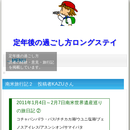
定年後の過ごし方ロングステイ
定年後の過ごし方
MENU
読者の経験・意見・旅行記
を掲載しています。
南米旅行記２ 投稿者KAZUさん
2011年1月4日～2月7日南米世界遺産巡り
の旅日記 ②
コチャバンバ/ラ・パス/チチカカ湖/ウユニ塩湖/ブェ
ノスアイレス/アスンシオン/サマイパタ