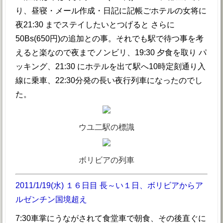
り、昼寝・メール作成・日記に記帳ごホテルの女将に
夜21:30 までステイしたいとつげると さらに
50Bs(650円)の追加との事。それでも駅で待つ事を考
えると楽なので夜までノンビリ、19:30 夕食を取り パ
ッキング、21:30 にホテルを出て駅へ10時定刻通り入
線に乗車、22:30分発の長い夜行列車になったのでし
た。
ウユ二駅の標識
ボリビアの列車
2011/1/19(水) １６日目 長～い１日、ボリビアからア
ルゼンチン国境超え
7:30車掌にうながされて食堂車で朝食、その後直ぐに