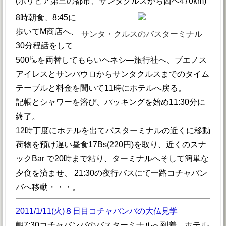
(ボリビア第三の都市、サンタクルスから西へ470km)
8時朝食、8:45に
歩いてM商店へ、
サンタ・クルスのバスターミナル
30分程話をして
500㌦を両替してもらいヘネシ―旅行社へ、ブエノス
アイレスとサンパウロからサンタクルスまでのタイム
テーブルと料金を聞いて11時にホテルへ戻る。
記帳とシャワーを浴び、パッキングを始め11:30分に
終了。
12時丁度にホテルを出てバスターミナルの近くに移動
荷物を預け遅い昼食17Bs(220円)を取り、近くのスナ
ックBar で20時まで粘り、ターミナルへそして簡単な
夕食を済ませ、 21:30の夜行バスにて一路コチャバン
バへ移動・・・。
2011/1/11(火)８日目コチャバンバの大仏見学
朝7:30コチャバンバのバスターミナルへ到着、ホテル