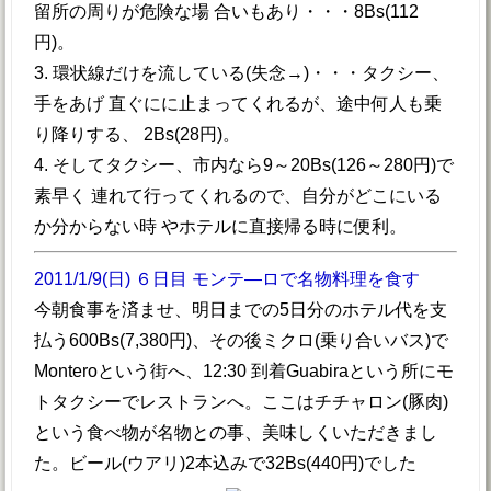
留所の周りが危険な場 合いもあり・・・8Bs(112
円)。
3. 環状線だけを流している(失念→)・・・タクシー、
手をあげ 直ぐにに止まってくれるが、途中何人も乗
り降りする、 2Bs(28円)。
4. そしてタクシー、市内なら9～20Bs(126～280円)で
素早く 連れて行ってくれるので、自分がどこにいる
か分からない時 やホテルに直接帰る時に便利。
2011/1/9(日) ６日目 モンテ―ロで名物料理を食す
今朝食事を済ませ、明日までの5日分のホテル代を支
払う600Bs(7,380円)、その後ミクロ(乗り合いバス)で
Monteroという街へ、12:30 到着Guabiraという所にモ
トタクシーでレストランへ。ここはチチャロン(豚肉)
という食べ物が名物との事、美味しくいただきまし
た。ビール(ウアリ)2本込みで32Bs(440円)でした