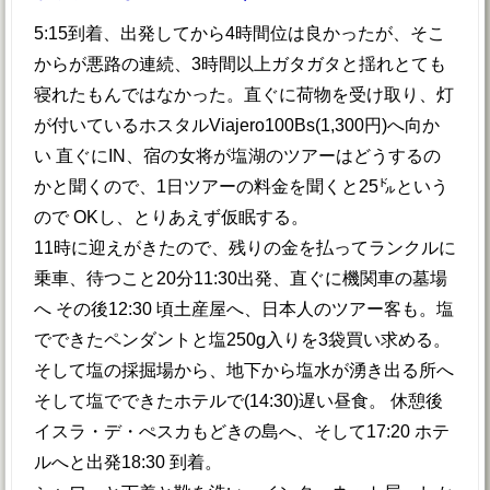
5:15到着、出発してから4時間位は良かったが、そこ
からが悪路の連続、3時間以上ガタガタと揺れとても
寝れたもんではなかった。直ぐに荷物を受け取り、灯
が付いているホスタルViajero100Bs(1,300円)へ向か
い 直ぐにIN、宿の女将が塩湖のツアーはどうするの
かと聞くので、1日ツアーの料金を聞くと25㌦という
ので OKし、とりあえず仮眠する。
11時に迎えがきたので、残りの金を払ってランクルに
乗車、待つこと20分11:30出発、直ぐに機関車の墓場
へ その後12:30 頃土産屋へ、日本人のツアー客も。塩
でできたペンダントと塩250g入りを3袋買い求める。
そして塩の採掘場から、地下から塩水が湧き出る所へ
そして塩でできたホテルで(14:30)遅い昼食。 休憩後
イスラ・デ・ぺスカもどきの島へ、そして17:20 ホテ
ルへと出発18:30 到着。