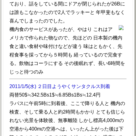
ており、話をしている間にドアが閉じられたが26Bに
は誰もこなかったので2人でラッキーと 年甲斐もなく
喜んでしまったのでした。
機内食のサービスがあったが、やはり これはア
メリカで作られた物なので、先ほどの 日本製の機内
食と違い食材や味付けなどが違う 味はともかく、先
程食事を採ってから５時間も 経っているので完食す
る。飲物はコーラにする その後眠れず、長い6時間を
じっと待つのみ
2011/1/5(水) ２日目ようやくサンタクルス到着
両替50$≒342.5Bs1$≒6.85Bs1Bs≒12.4円
ラパスに午前5時に到着後、ここで降りる人と 機内の
検査、そして乗る人と約2時間もかかり とても信じら
れない光景を体験後、無事離陸 しかし標高4,000mの
空港から400mの空港へは、いったん上がった後は下