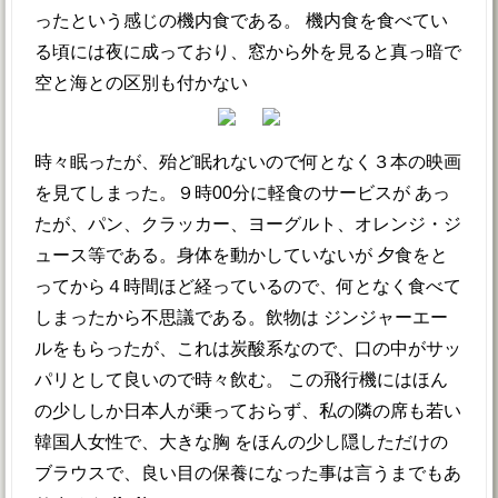
ったという感じの機内食である。 機内食を食べてい
る頃には夜に成っており、窓から外を見ると真っ暗で
空と海との区別も付かない
時々眠ったが、殆ど眠れないので何となく３本の映画
を見てしまった。９時00分に軽食のサービスが あっ
たが、パン、クラッカー、ヨーグルト、オレンジ・ジ
ュース等である。身体を動かしていないが 夕食をと
ってから４時間ほど経っているので、何となく食べて
しまったから不思議である。飲物は ジンジャーエー
ルをもらったが、これは炭酸系なので、口の中がサッ
パリとして良いので時々飲む。 この飛行機にはほん
の少ししか日本人が乗っておらず、私の隣の席も若い
韓国人女性で、大きな胸 をほんの少し隠しただけの
ブラウスで、良い目の保養になった事は言うまでもあ