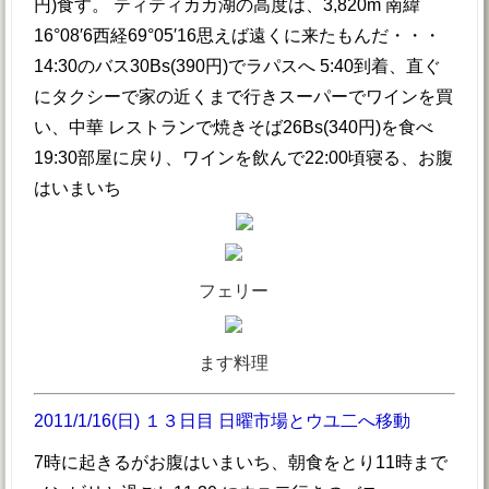
円)食す。 ティティカカ湖の高度は、3,820m 南緯
16°08′6西経69°05′16思えば遠くに来たもんだ・・・
14:30のバス30Bs(390円)でラパスへ 5:40到着、直ぐ
にタクシーで家の近くまで行きスーパーでワインを買
い、中華 レストランで焼きそば26Bs(340円)を食べ
19:30部屋に戻り、ワインを飲んで22:00頃寝る、お腹
はいまいち
フェリー
ます料理
2011/1/16(日) １３日目 日曜市場とウユ二へ移動
7時に起きるがお腹はいまいち、朝食をとり11時まで