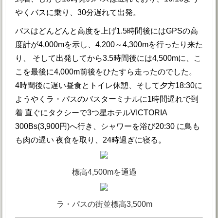
やくバスに乗り、30分遅れて出発。
バスはどんどんと高度を上げ1.5時間後にはGPSの高
度計が4,000mを示し、4,200～4,300mを行ったり来た
り、 そして出発してから3.5時間後には4,500mに、こ
こを最後に4,000m前後をひたすら走ったのでした。
4時間後に遅い昼食とトイレ休憩、そして夕方18:30に
ようやくラ・パスのバスターミナルに1時間遅れで到
着 直ぐにタクシーで3つ星ホテルVICTORIA
300Bs(3,900円)へ行き、シャワーを浴び20:30 に鳥も
も肉の遅い 夜食を取り、24時過ぎに寝る。
標高4,500mを通過
ラ・パスの街並標高3,500m