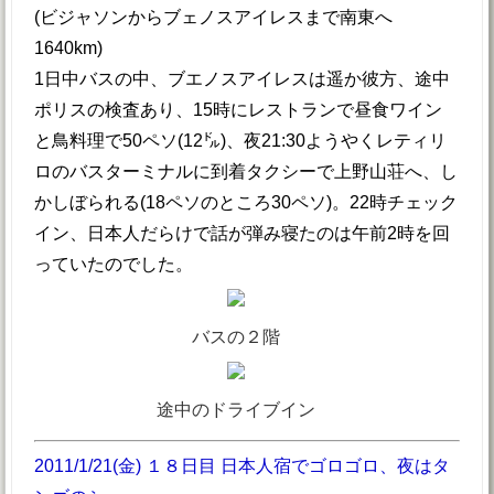
(ビジャソンからブェノスアイレスまで南東へ
1640km)
1日中バスの中、ブエノスアイレスは遥か彼方、途中
ポリスの検査あり、15時にレストランで昼食ワイン
と鳥料理で50ペソ(12㌦)、夜21:30ようやくレティリ
ロのバスターミナルに到着タクシーで上野山荘へ、し
かしぼられる(18ペソのところ30ペソ)。22時チェック
イン、日本人だらけで話が弾み寝たのは午前2時を回
っていたのでした。
バスの２階
途中のドライブイン
2011/1/21(金) １８日目 日本人宿でゴロゴロ、夜はタ