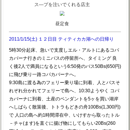
ス―プを注いでくれる店主
昼定食
2011/1/15(土) １２日目 ティティカカ湖への日帰り
5時30分起床、急いで支度しエル・アルトにあるコパ
カバーナ行きのミニバスの停留所へ、タイミング 良
く後2人で満員になるという6:50発のバス50Bs(650円)
に飛び乗り一路コパカバーナへ。
9:30島に渡る為のフェリー乗り場に到着、人とバスそ
れぞれ分かれてフェリーで島へ、10:30ようやく コパ
カバーナに到着、土産のペンダントを5ヶを買い湖岸
へしばらく散策後、トトラもどきの舟100Bs(1,300円)
で 人口の島へ約1時間滞在中、いけすから取ったトル
－チャ(ます)を直ぐに揚げ物にしてもらい20Bs(260