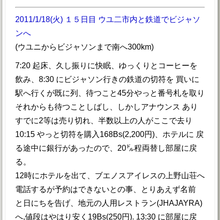
2011/1/18(火) １５日目 ウユ二市内と鉄道でビジャソ
ンへ
(ウユニからビジャソンまで南へ300km)
7:20 起床、久し振りに快眠、ゆっくりとコーヒーを
飲み、8:30 にビジャソン行きの鉄道の切符を 買いに
駅へ行くが既に列、待つこと45分やっと番号札を取り
それからも待つことしばし、しかしアナウンス あり
すでに2等は売り切れ、半数以上の人がここで去り
10:15 やっと切符を購入168Bs(2,200円)、ホテルに 戻
る途中に銀行があったので、20㌦程両替し部屋に戻
る。
12時にホテルを出て、ブエノスアイレスの上野山荘へ
電話するが予約はできないとの事、とりあえず名前
と日にちを告げ、地元の人用レストラン(JHAJAYRA)
へ,値段はやはり安く19Bs(250円). 13:30 に部屋に戻