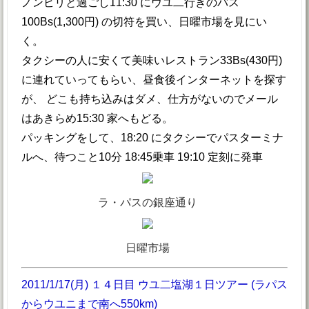
ノンビリと過ごし11:30 にウユ二行きのバス
100Bs(1,300円) の切符を買い、日曜市場を見にい
く。
タクシーの人に安くて美味いレストラン33Bs(430円)
に連れていってもらい、昼食後インターネットを探す
が、 どこも持ち込みはダメ、仕方がないのでメール
はあきらめ15:30 家へもどる。
パッキングをして、18:20 にタクシーでパスターミナ
ルへ、待つこと10分 18:45乗車 19:10 定刻に発車
ラ・パスの銀座通り
日曜市場
2011/1/17(月) １４日目 ウユ二塩湖１日ツアー (ラパス
からウユニまで南へ550km)