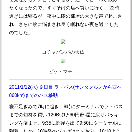
たくなったので、すぐそばの店へ買いに行く。 22時
過ぎには寝るが、夜中に隣の部屋の大きな声で起こさ
れ、さらに蚊に悩まされ良く眠れない夜を過ご した
のでした。
コチャバンバの大仏
ピケ・マチョ
2011/1/12(水) ９日目 ラ・パス(サンタクルスから西へ
860km)までのバス移動
寝不足ぎみで7時に起き、8時にターミナルでラ・パス
までの切符を買い 120Bs(1,560円)部屋に戻りパッキ
ングを済ませ、9:35に部屋を出て9:50にターミナルに
到着、しかし10時発のバスは遅れており、10:10よう