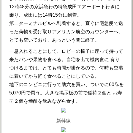
12時48分の京浜急行の特急成田エアーポート行きに
乗り、成田には14時15分に到着。
第二ターミナルビルへ到着すると、直ぐに宅急便で送
った荷物を受け取りアメリカン航空のカウンターへ。
とても空いており、あっという間に終了。
一息入れることにして、ロビーの椅子に座って持って
来たパンや果物を食べる。自宅を出て機内食に 有り
つけるまでは、とても時間が掛かるので、何時も空港
に着いてから軽く食べることにしている。
地下のコンビニに行って助六を買い、ついでに60㌦を
5,070円で買う。大きな掲示板の前で稲荷２個と お寿
司２個を焼酎を飲みながら食す。
新幹線