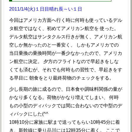
2011/1/4(火)１日目晴れ長～い１日
今回はアメリカ方面へ行く時に何時も使っているデル
タ航空ではなく、初めてアメリカン航空を 使った。
デルタ航空はサンタクルス行きが無く、アメリカン航
空しか無かったのと一番安く、 しかもアメリカでの
当日乗換の乗換時間が一番少なかったので、アメリカ
ン航空に決定。 夕方のフライトなので早起きをしな
くても済むが、それでも何時もの習性で、早起きをす
る早目に 朝食をとり最終荷物のチェックをする。
少し長期の旅に成るので、日本食や調味料関係の量が
かなり多くなる。荷物がかなり増えてしまい、 何時
もの小型のディパックでは間に合わないので中型のデ
ィパックにした(^^ゞ
10時10分に家族に駅まで送ってもらい10時45分に着
き、新幹線に乗り品川には12時35分に着く。 ここで