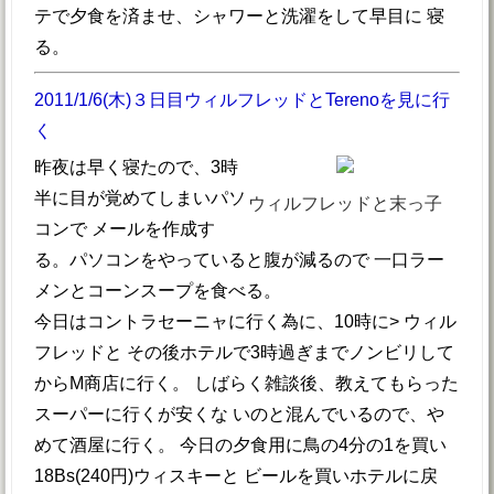
テで夕食を済ませ、シャワーと洗濯をして早目に 寝
る。
2011/1/6(木)３日目ウィルフレッドとTerenoを見に行
く
昨夜は早く寝たので、3時
半に目が覚めてしまいパソ
ウィルフレッドと末っ子
コンで メールを作成す
る。パソコンをやっていると腹が減るので 一口ラー
メンとコーンスープを食べる。
今日はコントラセーニャに行く為に、10時に> ウィル
フレッドと その後ホテルで3時過ぎまでノンビリして
からM商店に行く。 しばらく雑談後、教えてもらった
スーパーに行くが安くな いのと混んでいるので、や
めて酒屋に行く。 今日の夕食用に鳥の4分の1を買い
18Bs(240円)ウィスキーと ビールを買いホテルに戻