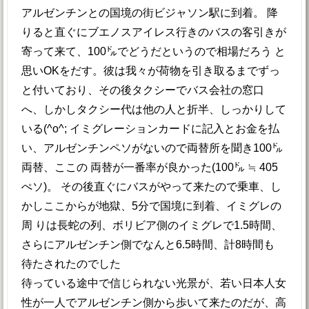
アルゼンチンとの国境の街ビジャソン駅に到着。 降
りると直ぐにブエノスアイレス行きのバスの客引きが
寄って来て、100㌦でどうだというので相場だろう と
思いOKをだす。彼は我々が荷物を引き取るまでずっ
と付いており、その後タクシーでバス会社の窓口
へ、しかしタクシー代は他の人と折半、しっかりして
いる(^o^; イミグレーションカードに記入とお金を払
い、アルゼンチンペソがないので両替所を聞き100㌦
両替、ここの 両替が一番率が良かった(100㌦ ≒ 405
ぺソ)。 その後直ぐにバスがやって来たので乗車、し
かしここからが地獄、5分で国境に到着、イミグレの
周 りは長蛇の列、ボリビア側のイミグレで1.5時間、
さらにアルゼンチン側でなんと6.5時間、計8時間も
待たされたのでした
待っている途中で信じられない光景が、若い日本人女
性が一人でアルゼンチン側から歩いて来たのだが、高