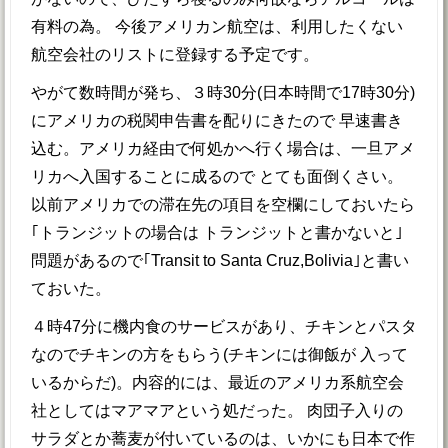
有料の為。 今後アメリカン航空は、利用したくない
航空会社のリストに登録する予定です。
やがて数時間が発ち、３時30分(日本時間で17時30分)
にアメリカの税関申告書を配りにきたので 早速書き
込む。アメリカ経由で何処かへ行く場合は、一旦アメ
リカへ入国することに成るので とても面倒くさい。
以前アメリカでの滞在先の項目を空欄にしておいたら
｢トランジットの場合は トランジットと書かないと｣
問題があるので｢Transit to Santa Cruz,Bolivia｣と書い
ておいた。
４時47分に機内食のサービスがあり、チキンとパスタ
なのでチキンの方をもらう(チキンには御飯が 入って
いるからだ)。内容的には、最近のアメリカ系航空会
社としてはマアマアという処だった。 肉団子入りの
サラダとか蕎麦が付いているのは、いかにも日本で作