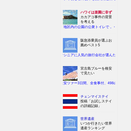
ハワイは楽園に非ず
カカアコ事件の背景
を考える
カカアコ地区内の公園の公衆トイレで，・・・・
阪急添乗員が選ぶお
薦めベスト5
リタイヤシニアに人気の旅行会社が選んだ行先は・・
宮古島ブルーを格安
で見たい
阪急の激安ツァー3日間、全食事付、498の旅は・・
チェンマイステイ
投稿「お試しステイ
の詳細記録」
世界遺産
いつか行きたい世界
遺産ランキング