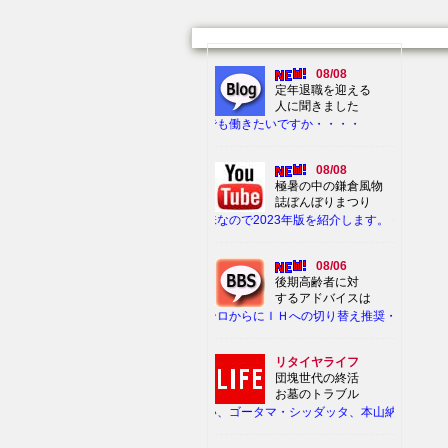
08/08
定年退職を迎える
人に聞きました
いつまでも働きたいですか・・・・
08/08
極暑の中の鎌倉風物
誌ぼんぼりまつり
バテ気味なので2023年版を紹介します。・・・
08/06
後期高齢者に対
するアドバイスは
ガスコンロからにＩＨへの切り替え推奨・・・
リタイヤライフ
団塊世代の終活
お墓のトラブル
墓仕舞い、ゴータマ・シッダッタ、本山納骨・・・