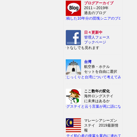
ブログアーカイブ
2011～2019年
過去のブログ
過去に投稿した10年分の団塊シニアのブログが読めま
日々更新中
管理人フェース
ブックページ
アカウントなしでも見れます
台湾
航空券・ホテル
セットを自由に選択
もう一度じっくりと台湾について考えてみよう。
ここ数年の変化
海外ロングステイ
に未来はあるか
海外ロングステイと云う言葉が死に語になる日
マレーシアシーズン
ステイ 2019最新情
報
ロングステイ初心者の後輩を案内に連れて行った・・