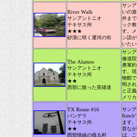
サンア
River Walk
いの遊
サンアントニオ
外まで
テキサス州
ック教
★★★
す。メ
砂漠に咲く運河の街
ン語が
いたい
サンア
修道院
The Alamos
勇軍約
サンアントニオ
す。現
テキサス州
物館で
★★
明され
西部に散った英雄達
と正義
メリカ
TX Route #16
サンア
バンデラ
Ran
テキサス州
ます。
★★
昔なが
西部情緒の残る村
ば、こ