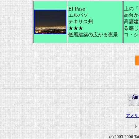
El Paso
上の「
エルパソ
高台か
テキサス州
高層建
★★★
る感じ
低層建築の広がる夜景
コ・シ
アメリ
ト
(c) 2003-2006 Ta