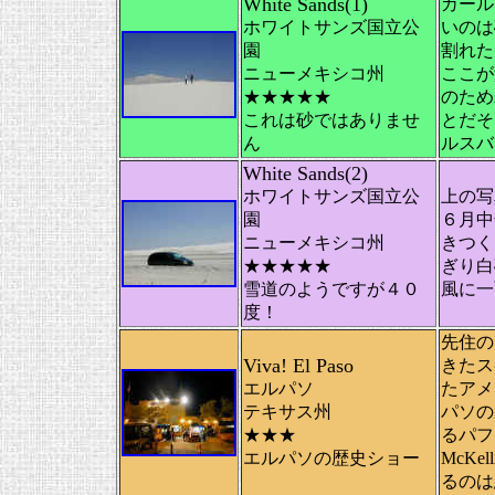
White Sands(1)
カール
ホワイトサンズ国立公
いのは
園
割れた
ニューメキシコ州
ここが
★★★★★
のため
これは砂ではありませ
とだそ
ん
ルスバ
White Sands(2)
ホワイトサンズ国立公
上の写
園
６月中
ニューメキシコ州
きつく
★★★★★
ぎり白
雪道のようですが４０
風に一
度！
先住の
Viva! El Paso
きたス
エルパソ
たアメ
テキサス州
パソの
★★★
るパフ
エルパソの歴史ショー
McKe
るのは