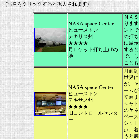
（写真をクリックすると拡大されます）
ＮＡＳ
NASA space Center
ります
ヒューストン
ントで
テキサス州
の打ち
★★★★
に展示
月ロケット打ち上げの
すると
地
で、じ
ことも
月面到
世界に
が、そ
NASA space Center
ームが
ヒューストン
初頭ま
テキサス州
シャト
★★★★
のケネ
旧コントロールセンタ
ペース
ー
シャト
点、着
うと感