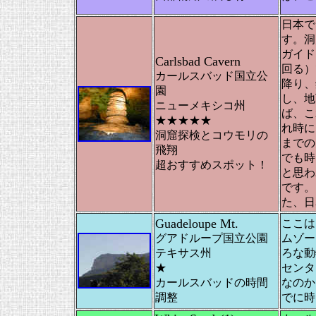
日本で
す。洞
ガイド
Carlsbad Cavern
回る）
カールスバッド国立公
降り、
園
し、地
ニューメキシコ州
ば、こ
★★★★★
れ時に
洞窟探検とコウモリの
までの
飛翔
でも時
超おすすめスポット！
と思わ
です。
た、日
Guadeloupe Mt.
ここは
グアドループ国立公園
ムゾー
テキサス州
ろな動
★
センタ
カールスバッドの時間
なのか
調整
でに時