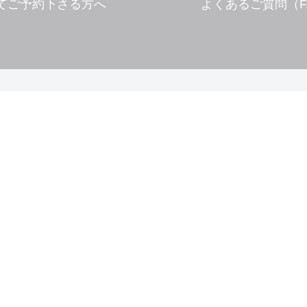
てご予約下さる方へ
よくあるご質問（F
数あるサイトから見つけて下さって