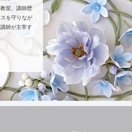
ト教室。講師歴
ースを守りなが
つ講師が主宰す