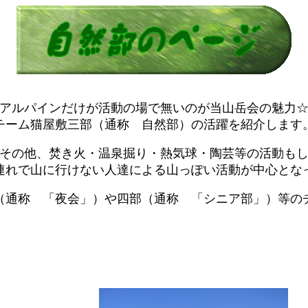
アルパインだけが活動の場で無いのが当山岳会の魅力
チーム猫屋敷三部（通称 自然部）の活躍を紹介します
その他、焚き火・温泉掘り・熱気球・陶芸等の活動も
連れで山に行けない人達による山っぽい活動が中心とな
（通称 「夜会」）や四部（通称 「シニア部」）等の