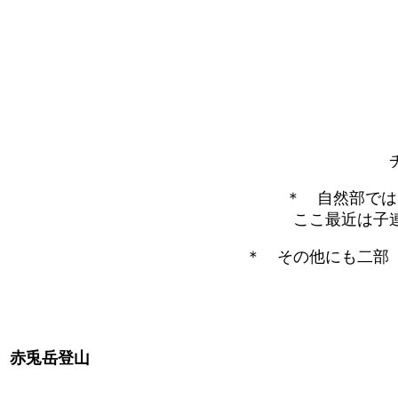
＊ 自然部では
ここ最近は子
＊ その他にも二部
赤兎岳登山