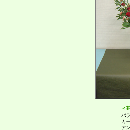
＜
バ
カ
ア