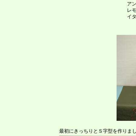
ア
レ
イ
最初にきっちりとＳ字型を作りま